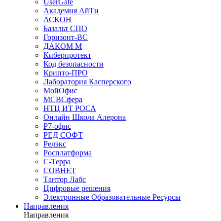
UserGate
Академия АйТи
АСКОН
Базальт СПО
Горизонт-ВС
ДАКОМ М
Киберпротект
Код безопасности
Крипто-ПРО
Лаборатория Касперского
МойОфис
МСВСфера
НТЦ ИТ РОСА
Онлайн Школа Алерона
Р7-офис
РЕД СОФТ
Релэкс
Росплатформа
С-Терра
СОВНЕТ
Тантор Лабс
Цифровые решения
Электронные Образовательные Ресурсы
Направления
Направления