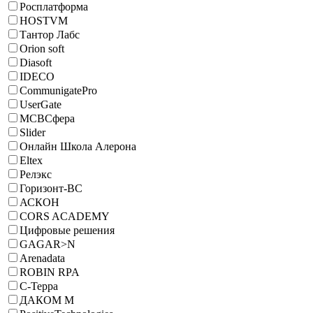
Росплатформа
HOSTVM
Тантор Лабс
Orion soft
Diasoft
IDECO
CommunigatePro
UserGate
МСВСфера
Slider
Онлайн Школа Алерона
Eltex
Релэкс
Горизонт-ВС
АСКОН
CORS ACADEMY
Цифровые решения
GAGAR>N
Arenadata
ROBIN RPA
С-Терра
ДАКОМ М