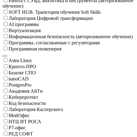
Работа с СУБД, аналитика и инструменты (авторизованное
обучение)
SOFT HUB. Траектория обучения Soft Skills
Лаборатория Цифровой трансформации
AI программы
Виртуализация
Информационная безопасность (авторизованное обучение)
Программы, согласованные с регуляторами
Программная инженерия
Astra Linux
Крипто-ПРО
Базальт СПО
nanoCAD
PostgresPro
Академия АйТи
Киберпротект
Код безопасности
Лаборатория Касперского
МойОфис
НТЦ ИТ РОСА
Р7-офис
РЕД СОФТ