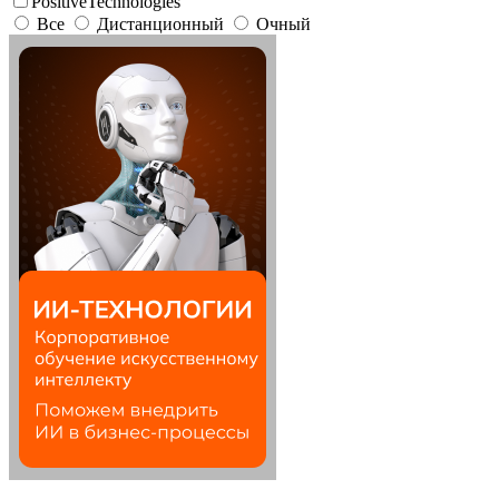
PositiveTechnologies
Все
Дистанционный
Очный