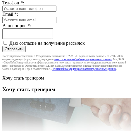
Телефон
*
:
Email
*
:
Ваш вопрос
*
:
Даю согласие на получение рассылок
Отправить
Настоящим в соответствии с Федеральным законом № 152-ФЗ «О персональных данных» от 27.07.2006,
отправляя данную форму, вы подтверждаете
свое согласие на обработку персональных данных
. Мы, ЗАО
«СофтЛайн Интернейшнл» и аффилированные к нему лица, гарантируем конфиденциальность получаемой
нами информации. Обработка персональных данных осуществляется в целях эффективного исполнения
заказов, договоров и пр. в соответствии с «
Политикой конфиденциальности персональных данных
».
Хочу стать тренером
Хочу стать тренером