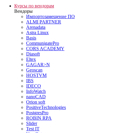
Курсы по вендорам
Вендоры
Импортозамещение ПО
ALMI PARTNER
Arenadata
Astra Linux
Basis
CommunigatePro
CORS ACADEMY
Diasoft
Eltex
GAGAR>N
Geoscan
HOSTVM
IBS
IDECO
InfoWatch
nanoCAD
Orion soft
PositiveTechnologies
PostgresPro
ROBIN RPA
Slider
Test IT