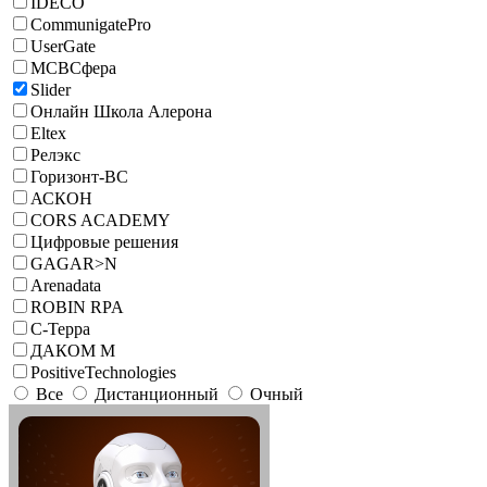
IDECO
CommunigatePro
UserGate
МСВСфера
Slider
Онлайн Школа Алерона
Eltex
Релэкс
Горизонт-ВС
АСКОН
CORS ACADEMY
Цифровые решения
GAGAR>N
Arenadata
ROBIN RPA
С-Терра
ДАКОМ М
PositiveTechnologies
Все
Дистанционный
Очный