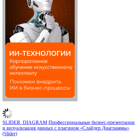
SLIDER_DIAGRAM
Профессиональные бизнес-презентации
и визуализация данных с плагином «Слайдер Диаграммы»
(Slider)