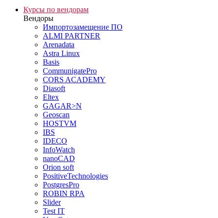
Курсы по вендорам
Вендоры
Импортозамещение ПО
ALMI PARTNER
Arenadata
Astra Linux
Basis
CommunigatePro
CORS ACADEMY
Diasoft
Eltex
GAGAR>N
Geoscan
HOSTVM
IBS
IDECO
InfoWatch
nanoCAD
Orion soft
PositiveTechnologies
PostgresPro
ROBIN RPA
Slider
Test IT