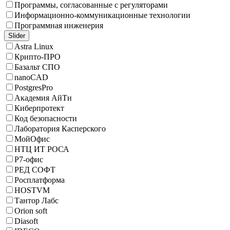
Программы, согласованные с регуляторами
Информационно-коммуникационные технологии
Программная инженерия
Slider
Astra Linux
Крипто-ПРО
Базальт СПО
nanoCAD
PostgresPro
Академия АйТи
Киберпротект
Код безопасности
Лаборатория Касперского
МойОфис
НТЦ ИТ РОСА
Р7-офис
РЕД СОФТ
Росплатформа
HOSTVM
Тантор Лабс
Orion soft
Diasoft