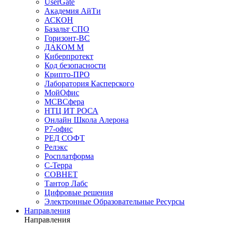
UserGate
Академия АйТи
АСКОН
Базальт СПО
Горизонт-ВС
ДАКОМ М
Киберпротект
Код безопасности
Крипто-ПРО
Лаборатория Касперского
МойОфис
МСВСфера
НТЦ ИТ РОСА
Онлайн Школа Алерона
Р7-офис
РЕД СОФТ
Релэкс
Росплатформа
С-Терра
СОВНЕТ
Тантор Лабс
Цифровые решения
Электронные Образовательные Ресурсы
Направления
Направления