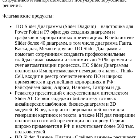
решения.
Флагманские продукты:
ПО Slider Диаграммы (Slider Diagram) – надстройка для
Power Point и P7 офис для создания диаграмм и
графиков в корпоративных презентациях. В библиотеке
Slider более 40 диаграмм, в том числе диаграмма Ганта,
Каскадная, Мекко и другие. ПО Slider Диаграммы
помогает сотрудникам создавать профессиональные
слайды с диаграммами и экономить до 70 % времени за
счет автоматизации процессов. ПО Slider Диаграммы
полностью Импортозамещает немецкого аналога Think-
Cell, входит в реестр отечественного ПО и широко
применяется в крупнейших корпорациях в РФ:
Райффайзен банк, Алроса, Нанолек, Газпром и др.
Редактор презентаций с искусственным интеллектом
Slider AI. Сервис содержит библиотеку готовых
дизайнерских шаблонов, бизнес-диаграмм и 3D
моделей. В редактор интегрированы нейросети для
генерации картинок и текста, а также ИИ для генерации
полностью готовой презентации по запросу. Сервис
широко применяется в РФ и насчитывает более 500 тыс.
пользователей.
ПО Slider Данные. Плагин «Слайдер данные» расширяет