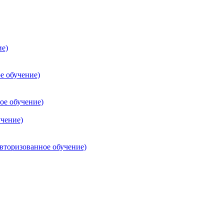
ие)
е обучение)
ое обучение)
учение)
торизованное обучение)