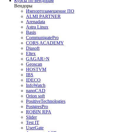
Курсы по вендорам
Вендоры
Импортозамещение ПО
ALMI PARTNER
Arenadata
Astra Linux
Basis
CommunigatePro
CORS ACADEMY
Diasoft
Eltex
GAGAR>N
Geoscan
HOSTVM
IBS
IDECO
InfoWatch
nanoCAD
Orion soft
PositiveTechnologies
PostgresPro
ROBIN RPA
Slider
Test IT
UserGate