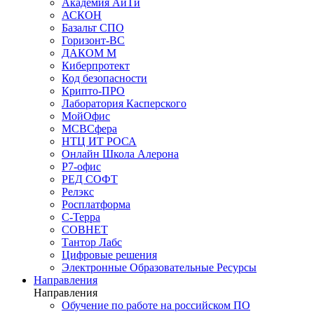
Академия АйТи
АСКОН
Базальт СПО
Горизонт-ВС
ДАКОМ М
Киберпротект
Код безопасности
Крипто-ПРО
Лаборатория Касперского
МойОфис
МСВСфера
НТЦ ИТ РОСА
Онлайн Школа Алерона
Р7-офис
РЕД СОФТ
Релэкс
Росплатформа
С-Терра
СОВНЕТ
Тантор Лабс
Цифровые решения
Электронные Образовательные Ресурсы
Направления
Направления
Обучение по работе на российском ПО