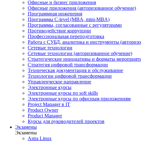
Офисные и бизнес приложения
Офисные приложения (авторизованное обучение)
Программная инженерия
Программы C-level (MBA, mini-MBA)
Программы, согласованные с регуляторами
Противодействие коррупции
Профессиональная переподготовка
Работа с СУБД, аналитика и инструменты (авторизо
Сетевые технологии
Сетевые технологии (авторизованное обучение)
Стратегические инициативы и форматы мероприят
Стратегия цифровой трансформации
Техническая документация и обслуживание
Технологии цифровой трансформации
Управленческое направление
Электронные курсы
Электронные курсы по soft skills
Электронные курсы по офисным приложениям
Project Manager в IT
Product Owner
Product Manager
Курсы для руководителей проектов
Экзамены
Экзамены
Astra Linux