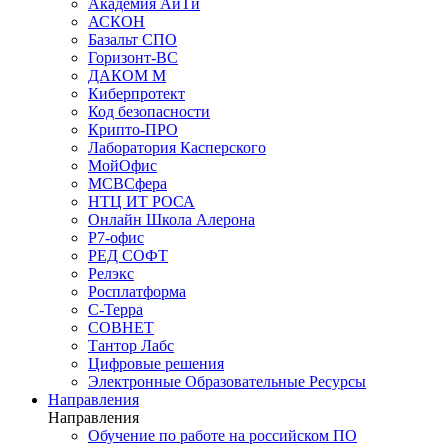
Академия АйТи
АСКОН
Базальт СПО
Горизонт-ВС
ДАКОМ М
Киберпротект
Код безопасности
Крипто-ПРО
Лаборатория Касперского
МойОфис
МСВСфера
НТЦ ИТ РОСА
Онлайн Школа Алерона
Р7-офис
РЕД СОФТ
Релэкс
Росплатформа
С-Терра
СОВНЕТ
Тантор Лабс
Цифровые решения
Электронные Образовательные Ресурсы
Направления
Направления
Обучение по работе на российском ПО