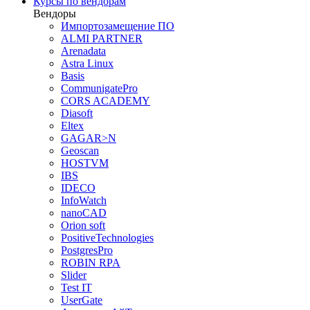
Курсы по вендорам
Вендоры
Импортозамещение ПО
ALMI PARTNER
Arenadata
Astra Linux
Basis
CommunigatePro
CORS ACADEMY
Diasoft
Eltex
GAGAR>N
Geoscan
HOSTVM
IBS
IDECO
InfoWatch
nanoCAD
Orion soft
PositiveTechnologies
PostgresPro
ROBIN RPA
Slider
Test IT
UserGate