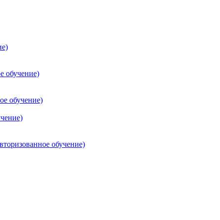
ие)
е обучение)
ое обучение)
учение)
торизованное обучение)