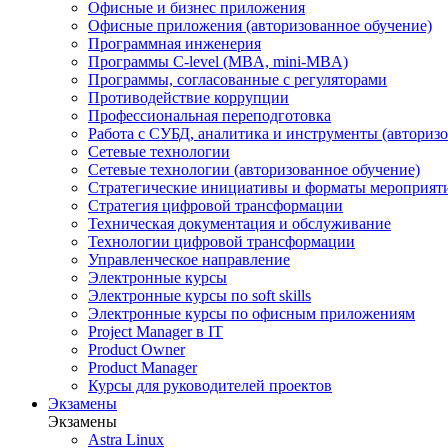
Офисные и бизнес приложения
Офисные приложения (авторизованное обучение)
Программная инженерия
Программы C-level (MBA, mini-MBA)
Программы, согласованные с регуляторами
Противодействие коррупции
Профессиональная переподготовка
Работа с СУБД, аналитика и инструменты (авторизо
Сетевые технологии
Сетевые технологии (авторизованное обучение)
Стратегические инициативы и форматы мероприят
Стратегия цифровой трансформации
Техническая документация и обслуживание
Технологии цифровой трансформации
Управленческое направление
Электронные курсы
Электронные курсы по soft skills
Электронные курсы по офисным приложениям
Project Manager в IT
Product Owner
Product Manager
Курсы для руководителей проектов
Экзамены
Экзамены
Astra Linux