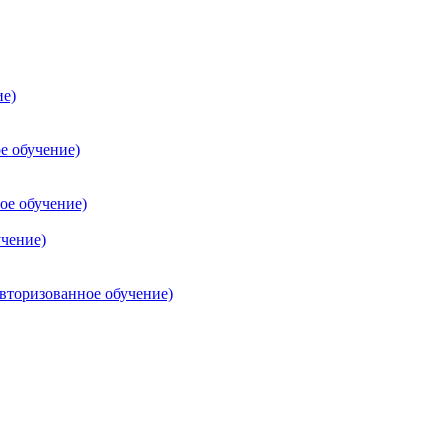
ие)
е обучение)
ое обучение)
учение)
торизованное обучение)