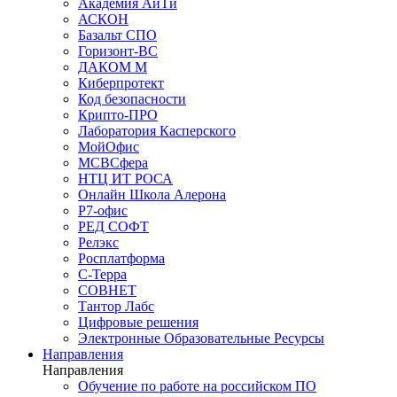
Академия АйТи
АСКОН
Базальт СПО
Горизонт-ВС
ДАКОМ М
Киберпротект
Код безопасности
Крипто-ПРО
Лаборатория Касперского
МойОфис
МСВСфера
НТЦ ИТ РОСА
Онлайн Школа Алерона
Р7-офис
РЕД СОФТ
Релэкс
Росплатформа
С-Терра
СОВНЕТ
Тантор Лабс
Цифровые решения
Электронные Образовательные Ресурсы
Направления
Направления
Обучение по работе на российском ПО