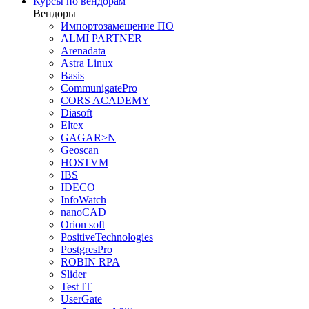
Курсы по вендорам
Вендоры
Импортозамещение ПО
ALMI PARTNER
Arenadata
Astra Linux
Basis
CommunigatePro
CORS ACADEMY
Diasoft
Eltex
GAGAR>N
Geoscan
HOSTVM
IBS
IDECO
InfoWatch
nanoCAD
Orion soft
PositiveTechnologies
PostgresPro
ROBIN RPA
Slider
Test IT
UserGate