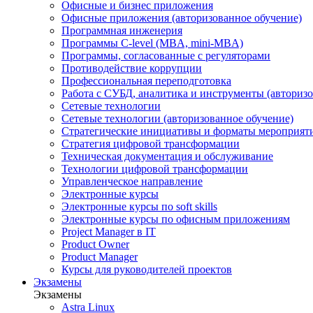
Офисные и бизнес приложения
Офисные приложения (авторизованное обучение)
Программная инженерия
Программы C-level (MBA, mini-MBA)
Программы, согласованные с регуляторами
Противодействие коррупции
Профессиональная переподготовка
Работа с СУБД, аналитика и инструменты (авторизо
Сетевые технологии
Сетевые технологии (авторизованное обучение)
Стратегические инициативы и форматы мероприят
Стратегия цифровой трансформации
Техническая документация и обслуживание
Технологии цифровой трансформации
Управленческое направление
Электронные курсы
Электронные курсы по soft skills
Электронные курсы по офисным приложениям
Project Manager в IT
Product Owner
Product Manager
Курсы для руководителей проектов
Экзамены
Экзамены
Astra Linux