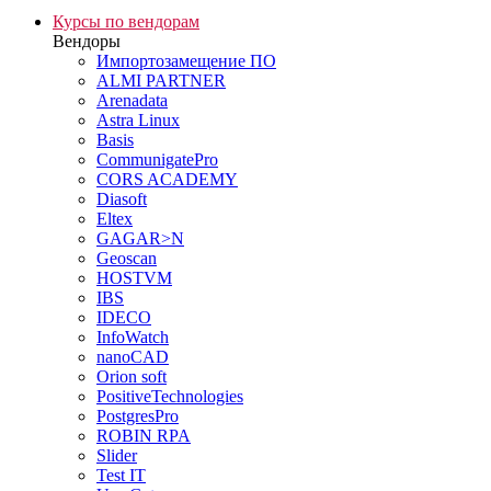
Курсы по вендорам
Вендоры
Импортозамещение ПО
ALMI PARTNER
Arenadata
Astra Linux
Basis
CommunigatePro
CORS ACADEMY
Diasoft
Eltex
GAGAR>N
Geoscan
HOSTVM
IBS
IDECO
InfoWatch
nanoCAD
Orion soft
PositiveTechnologies
PostgresPro
ROBIN RPA
Slider
Test IT