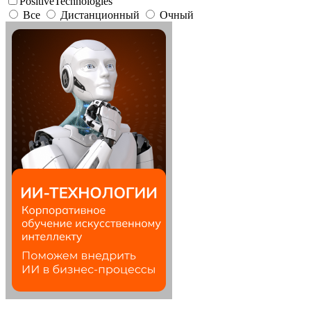
PositiveTechnologies
Все
Дистанционный
Очный