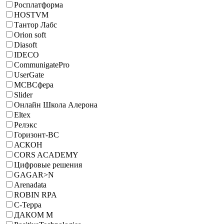
Росплатформа
HOSTVM
Тантор Лабс
Orion soft
Diasoft
IDECO
CommunigatePro
UserGate
МСВСфера
Slider
Онлайн Школа Алерона
Eltex
Релэкс
Горизонт-ВС
АСКОН
CORS ACADEMY
Цифровые решения
GAGAR>N
Arenadata
ROBIN RPA
С-Терра
ДАКОМ М