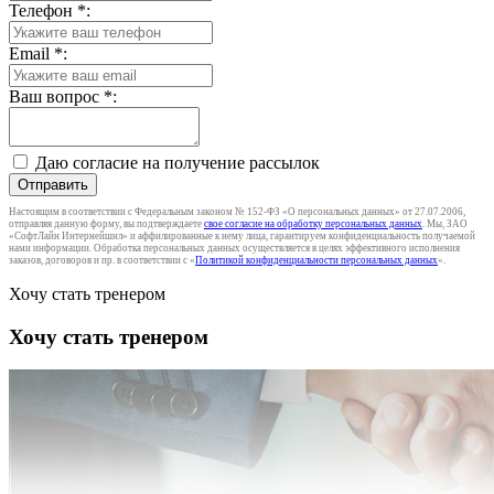
Телефон
*
:
Email
*
:
Ваш вопрос
*
:
Даю согласие на получение рассылок
Отправить
Настоящим в соответствии с Федеральным законом № 152-ФЗ «О персональных данных» от 27.07.2006,
отправляя данную форму, вы подтверждаете
свое согласие на обработку персональных данных
. Мы, ЗАО
«СофтЛайн Интернейшнл» и аффилированные к нему лица, гарантируем конфиденциальность получаемой
нами информации. Обработка персональных данных осуществляется в целях эффективного исполнения
заказов, договоров и пр. в соответствии с «
Политикой конфиденциальности персональных данных
».
Хочу стать тренером
Хочу стать тренером