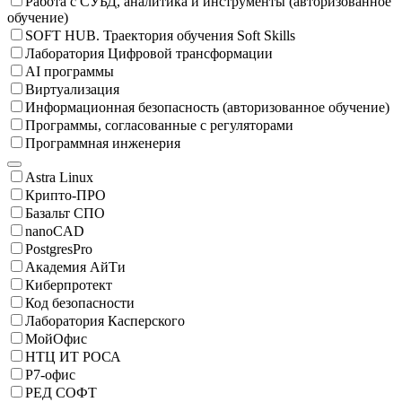
Работа с СУБД, аналитика и инструменты (авторизованное
обучение)
SOFT HUB. Траектория обучения Soft Skills
Лаборатория Цифровой трансформации
AI программы
Виртуализация
Информационная безопасность (авторизованное обучение)
Программы, согласованные с регуляторами
Программная инженерия
Astra Linux
Крипто-ПРО
Базальт СПО
nanoCAD
PostgresPro
Академия АйТи
Киберпротект
Код безопасности
Лаборатория Касперского
МойОфис
НТЦ ИТ РОСА
Р7-офис
РЕД СОФТ