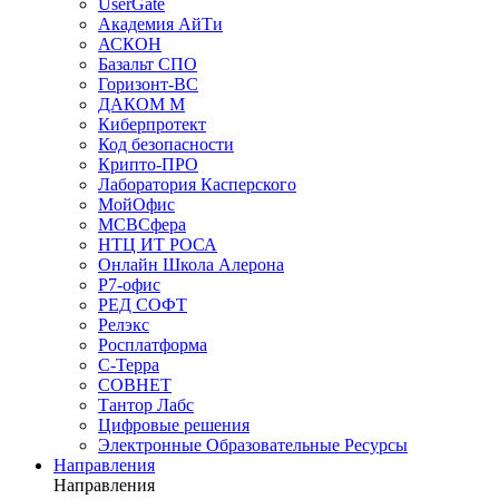
UserGate
Академия АйТи
АСКОН
Базальт СПО
Горизонт-ВС
ДАКОМ М
Киберпротект
Код безопасности
Крипто-ПРО
Лаборатория Касперского
МойОфис
МСВСфера
НТЦ ИТ РОСА
Онлайн Школа Алерона
Р7-офис
РЕД СОФТ
Релэкс
Росплатформа
С-Терра
СОВНЕТ
Тантор Лабс
Цифровые решения
Электронные Образовательные Ресурсы
Направления
Направления