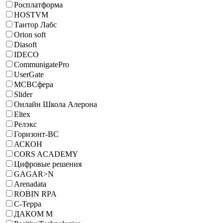
Росплатформа
HOSTVM
Тантор Лабс
Orion soft
Diasoft
IDECO
CommunigatePro
UserGate
МСВСфера
Slider
Онлайн Школа Алерона
Eltex
Релэкс
Горизонт-ВС
АСКОН
CORS ACADEMY
Цифровые решения
GAGAR>N
Arenadata
ROBIN RPA
С-Терра
ДАКОМ М