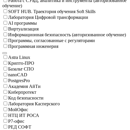
Работа с СУБД, аналитика и инструменты (авторизованное
обучение)
SOFT HUB. Траектория обучения Soft Skills
Лаборатория Цифровой трансформации
AI программы
Виртуализация
Информационная безопасность (авторизованное обучение)
Программы, согласованные с регуляторами
Программная инженерия
Astra Linux
Крипто-ПРО
Базальт СПО
nanoCAD
PostgresPro
Академия АйТи
Киберпротект
Код безопасности
Лаборатория Касперского
МойОфис
НТЦ ИТ РОСА
Р7-офис
РЕД СОФТ