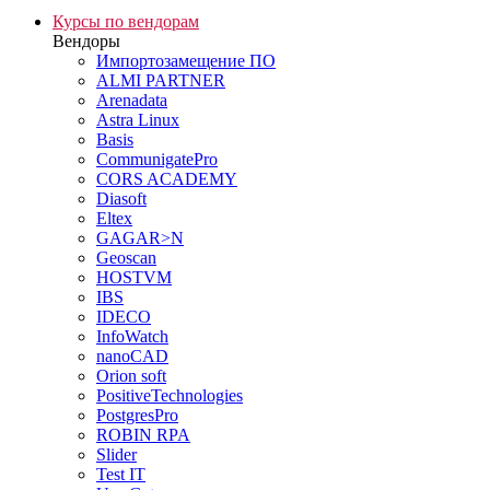
Курсы по вендорам
Вендоры
Импортозамещение ПО
ALMI PARTNER
Arenadata
Astra Linux
Basis
CommunigatePro
CORS ACADEMY
Diasoft
Eltex
GAGAR>N
Geoscan
HOSTVM
IBS
IDECO
InfoWatch
nanoCAD
Orion soft
PositiveTechnologies
PostgresPro
ROBIN RPA
Slider
Test IT