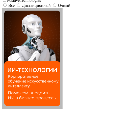
PositiveTechnologies
Все
Дистанционный
Очный