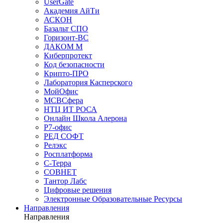
UserGate
Академия АйТи
АСКОН
Базальт СПО
Горизонт-ВС
ДАКОМ М
Киберпротект
Код безопасности
Крипто-ПРО
Лаборатория Касперского
МойОфис
МСВСфера
НТЦ ИТ РОСА
Онлайн Школа Алерона
Р7-офис
РЕД СОФТ
Релэкс
Росплатформа
С-Терра
СОВНЕТ
Тантор Лабс
Цифровые решения
Электронные Образовательные Ресурсы
Направления
Направления