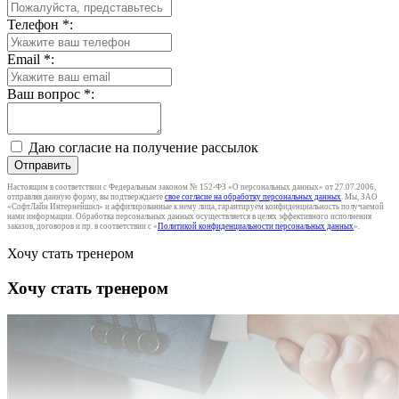
Телефон
*
:
Email
*
:
Ваш вопрос
*
:
Даю согласие на получение рассылок
Отправить
Настоящим в соответствии с Федеральным законом № 152-ФЗ «О персональных данных» от 27.07.2006,
отправляя данную форму, вы подтверждаете
свое согласие на обработку персональных данных
. Мы, ЗАО
«СофтЛайн Интернейшнл» и аффилированные к нему лица, гарантируем конфиденциальность получаемой
нами информации. Обработка персональных данных осуществляется в целях эффективного исполнения
заказов, договоров и пр. в соответствии с «
Политикой конфиденциальности персональных данных
».
Хочу стать тренером
Хочу стать тренером