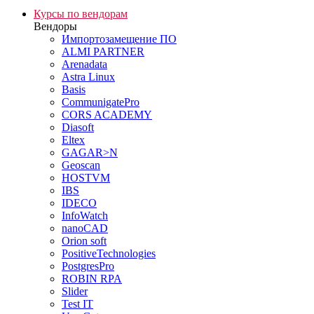
Курсы по вендорам
Вендоры
Импортозамещение ПО
ALMI PARTNER
Arenadata
Astra Linux
Basis
CommunigatePro
CORS ACADEMY
Diasoft
Eltex
GAGAR>N
Geoscan
HOSTVM
IBS
IDECO
InfoWatch
nanoCAD
Orion soft
PositiveTechnologies
PostgresPro
ROBIN RPA
Slider
Test IT