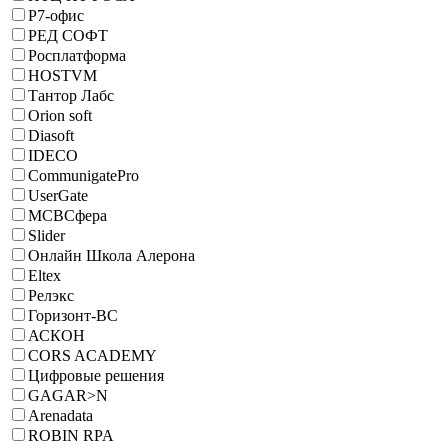
Р7-офис
РЕД СОФТ
Росплатформа
HOSTVM
Тантор Лабс
Orion soft
Diasoft
IDECO
CommunigatePro
UserGate
МСВСфера
Slider
Онлайн Школа Алерона
Eltex
Релэкс
Горизонт-ВС
АСКОН
CORS ACADEMY
Цифровые решения
GAGAR>N
Arenadata
ROBIN RPA