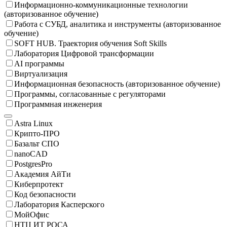
Информационно-коммуникационные технологии
(авторизованное обучение)
Работа с СУБД, аналитика и инструменты (авторизованное
обучение)
SOFT HUB. Траектория обучения Soft Skills
Лаборатория Цифровой трансформации
AI программы
Виртуализация
Информационная безопасность (авторизованное обучение)
Программы, согласованные с регуляторами
Программная инженерия
Astra Linux
Крипто-ПРО
Базальт СПО
nanoCAD
PostgresPro
Академия АйТи
Киберпротект
Код безопасности
Лаборатория Касперского
МойОфис
НТЦ ИТ РОСА