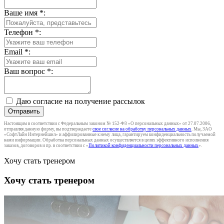
Ваше имя
*
:
Телефон
*
:
Email
*
:
Ваш вопрос
*
:
Даю согласие на получение рассылок
Отправить
Настоящим в соответствии с Федеральным законом № 152-ФЗ «О персональных данных» от 27.07.2006,
отправляя данную форму, вы подтверждаете
свое согласие на обработку персональных данных
. Мы, ЗАО
«СофтЛайн Интернейшнл» и аффилированные к нему лица, гарантируем конфиденциальность получаемой
нами информации. Обработка персональных данных осуществляется в целях эффективного исполнения
заказов, договоров и пр. в соответствии с «
Политикой конфиденциальности персональных данных
».
Хочу стать тренером
Хочу стать тренером