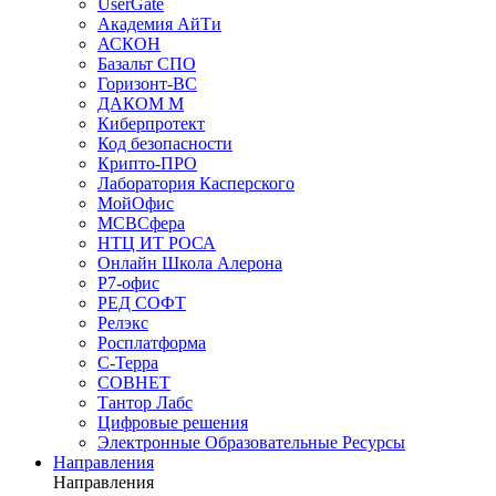
UserGate
Академия АйТи
АСКОН
Базальт СПО
Горизонт-ВС
ДАКОМ М
Киберпротект
Код безопасности
Крипто-ПРО
Лаборатория Касперского
МойОфис
МСВСфера
НТЦ ИТ РОСА
Онлайн Школа Алерона
Р7-офис
РЕД СОФТ
Релэкс
Росплатформа
С-Терра
СОВНЕТ
Тантор Лабс
Цифровые решения
Электронные Образовательные Ресурсы
Направления
Направления