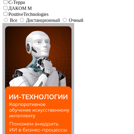
С-Терра
ДАКОМ М
PositiveTechnologies
Все
Дистанционный
Очный