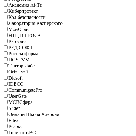
Академия АйТи
Киберпротект
Код безопасности
Лаборатория Касперского
МойОфис
НТЦ ИТ РОСА
Р7-офис
РЕД СОФТ
Росплатформа
HOSTVM
Тантор Лабс
Orion soft
Diasoft
IDECO
CommunigatePro
UserGate
МСВСфера
Slider
Онлайн Школа Алерона
Eltex
Релэкс
Горизонт-ВС