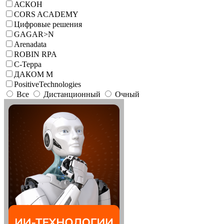
АСКОН
CORS ACADEMY
Цифровые решения
GAGAR>N
Arenadata
ROBIN RPA
С-Терра
ДАКОМ М
PositiveTechnologies
Все
Дистанционный
Очный