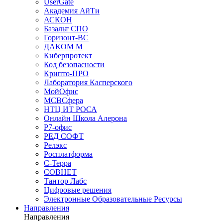
UserGate
Академия АйТи
АСКОН
Базальт СПО
Горизонт-ВС
ДАКОМ М
Киберпротект
Код безопасности
Крипто-ПРО
Лаборатория Касперского
МойОфис
МСВСфера
НТЦ ИТ РОСА
Онлайн Школа Алерона
Р7-офис
РЕД СОФТ
Релэкс
Росплатформа
С-Терра
СОВНЕТ
Тантор Лабс
Цифровые решения
Электронные Образовательные Ресурсы
Направления
Направления