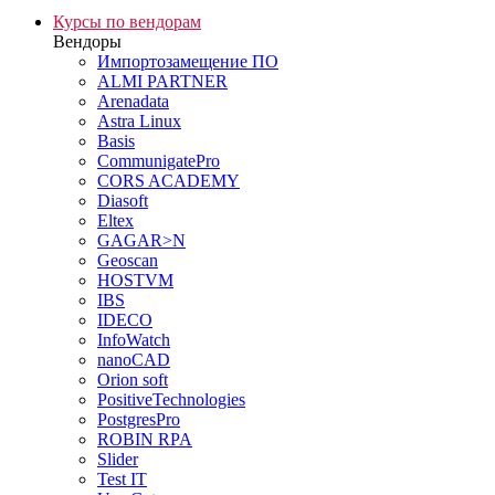
Курсы по вендорам
Вендоры
Импортозамещение ПО
ALMI PARTNER
Arenadata
Astra Linux
Basis
CommunigatePro
CORS ACADEMY
Diasoft
Eltex
GAGAR>N
Geoscan
HOSTVM
IBS
IDECO
InfoWatch
nanoCAD
Orion soft
PositiveTechnologies
PostgresPro
ROBIN RPA
Slider
Test IT