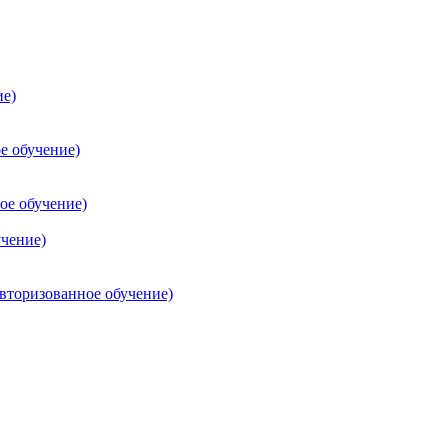
ие)
е обучение)
ое обучение)
учение)
торизованное обучение)