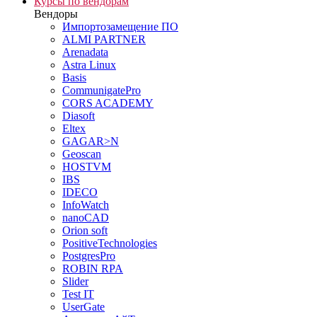
Курсы по вендорам
Вендоры
Импортозамещение ПО
ALMI PARTNER
Arenadata
Astra Linux
Basis
CommunigatePro
CORS ACADEMY
Diasoft
Eltex
GAGAR>N
Geoscan
HOSTVM
IBS
IDECO
InfoWatch
nanoCAD
Orion soft
PositiveTechnologies
PostgresPro
ROBIN RPA
Slider
Test IT
UserGate