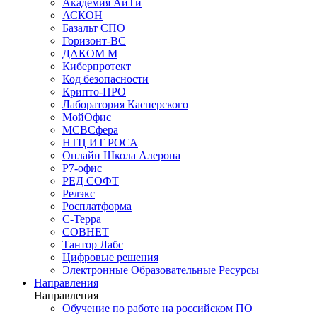
Академия АйТи
АСКОН
Базальт СПО
Горизонт-ВС
ДАКОМ М
Киберпротект
Код безопасности
Крипто-ПРО
Лаборатория Касперского
МойОфис
МСВСфера
НТЦ ИТ РОСА
Онлайн Школа Алерона
Р7-офис
РЕД СОФТ
Релэкс
Росплатформа
С-Терра
СОВНЕТ
Тантор Лабс
Цифровые решения
Электронные Образовательные Ресурсы
Направления
Направления
Обучение по работе на российском ПО