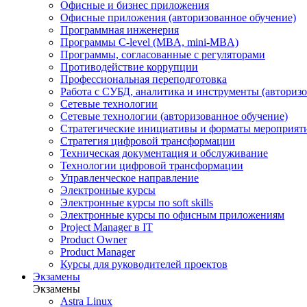
Офисные и бизнес приложения
Офисные приложения (авторизованное обучение)
Программная инженерия
Программы C-level (MBA, mini-MBA)
Программы, согласованные с регуляторами
Противодействие коррупции
Профессиональная переподготовка
Работа с СУБД, аналитика и инструменты (авторизо
Сетевые технологии
Сетевые технологии (авторизованное обучение)
Стратегические инициативы и форматы мероприят
Стратегия цифровой трансформации
Техническая документация и обслуживание
Технологии цифровой трансформации
Управленческое направление
Электронные курсы
Электронные курсы по soft skills
Электронные курсы по офисным приложениям
Project Manager в IT
Product Owner
Product Manager
Курсы для руководителей проектов
Экзамены
Экзамены
Astra Linux