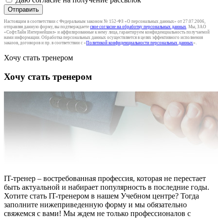
Отправить
Настоящим в соответствии с Федеральным законом № 152-ФЗ «О персональных данных» от 27.07.2006,
отправляя данную форму, вы подтверждаете
свое согласие на обработку персональных данных
. Мы, ЗАО
«СофтЛайн Интернейшнл» и аффилированные к нему лица, гарантируем конфиденциальность получаемой
нами информации. Обработка персональных данных осуществляется в целях эффективного исполнения
заказов, договоров и пр. в соответствии с «
Политикой конфиденциальности персональных данных
».
Хочу стать тренером
Хочу стать тренером
IT-тренер – востребованная профессия, которая не перестает
быть актуальной и набирает популярность в последние годы.
Хотите стать IT-тренером в нашем Учебном центре? Тогда
заполните нижеприведенную форму и мы обязательно
свяжемся с вами! Мы ждем не только профессионалов с