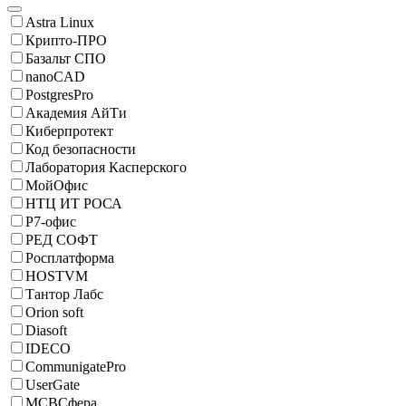
Astra Linux
Крипто-ПРО
Базальт СПО
nanoCAD
PostgresPro
Академия АйТи
Киберпротект
Код безопасности
Лаборатория Касперского
МойОфис
НТЦ ИТ РОСА
Р7-офис
РЕД СОФТ
Росплатформа
HOSTVM
Тантор Лабс
Orion soft
Diasoft
IDECO
CommunigatePro
UserGate
МСВСфера