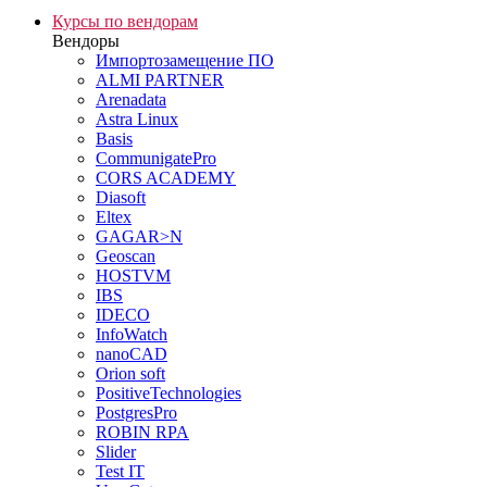
Курсы по вендорам
Вендоры
Импортозамещение ПО
ALMI PARTNER
Arenadata
Astra Linux
Basis
CommunigatePro
CORS ACADEMY
Diasoft
Eltex
GAGAR>N
Geoscan
HOSTVM
IBS
IDECO
InfoWatch
nanoCAD
Orion soft
PositiveTechnologies
PostgresPro
ROBIN RPA
Slider
Test IT