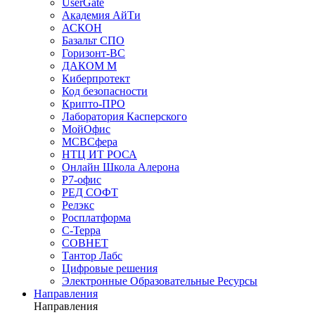
UserGate
Академия АйТи
АСКОН
Базальт СПО
Горизонт-ВС
ДАКОМ М
Киберпротект
Код безопасности
Крипто-ПРО
Лаборатория Касперского
МойОфис
МСВСфера
НТЦ ИТ РОСА
Онлайн Школа Алерона
Р7-офис
РЕД СОФТ
Релэкс
Росплатформа
С-Терра
СОВНЕТ
Тантор Лабс
Цифровые решения
Электронные Образовательные Ресурсы
Направления
Направления