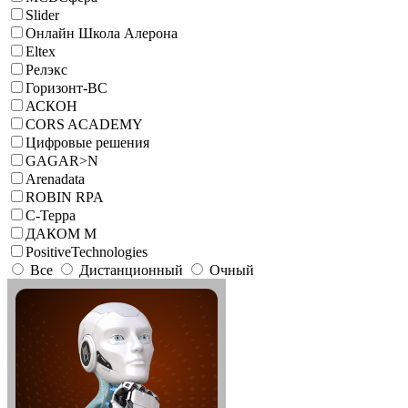
Slider
Онлайн Школа Алерона
Eltex
Релэкс
Горизонт-ВС
АСКОН
CORS ACADEMY
Цифровые решения
GAGAR>N
Arenadata
ROBIN RPA
С-Терра
ДАКОМ М
PositiveTechnologies
Все
Дистанционный
Очный