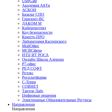
UserGate
Академия АйТи
АСКОН
Базальт СПО
Горизонт-ВС
ДАКОМ М
Киберпротект
Код безопасности
Крипто-ПРО
Лаборатория Касперского
МойОфис
МСВСфера
НТЦ ИТ РОСА
Онлайн Школа Алерона
Р7-офис
РЕД СОФТ
Релэкс
Росплатформа
С-Терра
СОВНЕТ
Тантор Лабс
Цифровые решения
Электронные Образовательные Ресурсы
Направления
Направления