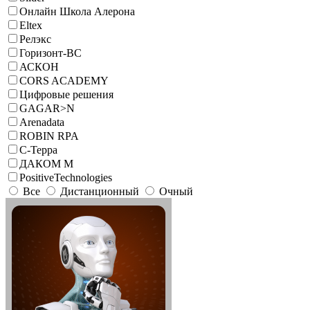
Онлайн Школа Алерона
Eltex
Релэкс
Горизонт-ВС
АСКОН
CORS ACADEMY
Цифровые решения
GAGAR>N
Arenadata
ROBIN RPA
С-Терра
ДАКОМ М
PositiveTechnologies
Все
Дистанционный
Очный