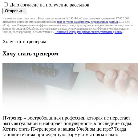
Даю согласие на получение рассылок
Отправить
Настоящим в соответствии с Федеральным законом № 152-ФЗ «О персональных данных» от 27.07.2006,
отправляя данную форму, вы подтверждаете
свое согласие на обработку персональных данных
. Мы, ЗАО
«СофтЛайн Интернейшнл» и аффилированные к нему лица, гарантируем конфиденциальность получаемой
нами информации. Обработка персональных данных осуществляется в целях эффективного исполнения
заказов, договоров и пр. в соответствии с «
Политикой конфиденциальности персональных данных
».
Хочу стать тренером
Хочу стать тренером
IT-тренер – востребованная профессия, которая не перестает
быть актуальной и набирает популярность в последние годы.
Хотите стать IT-тренером в нашем Учебном центре? Тогда
заполните нижеприведенную форму и мы обязательно