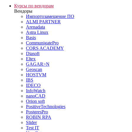
Курсы по вендорам
Вендоры
Импортозамещение ПО
ALMI PARTNER
Arenadata
Astra Linux
Basis
CommunigatePro
CORS ACADEMY
Diasoft
Eltex
GAGAR>N
Geoscan
HOSTVM
IBS
IDECO
InfoWatch
nanoCAD
Orion soft
PositiveTechnologies
PostgresPro
ROBIN RPA
Slider
Test IT