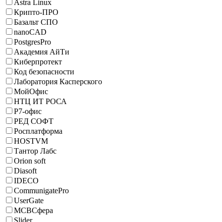
Astra Linux
Крипто-ПРО
Базальт СПО
nanoCAD
PostgresPro
Академия АйТи
Киберпротект
Код безопасности
Лаборатория Касперского
МойОфис
НТЦ ИТ РОСА
Р7-офис
РЕД СОФТ
Росплатформа
HOSTVM
Тантор Лабс
Orion soft
Diasoft
IDECO
CommunigatePro
UserGate
МСВСфера
Slider