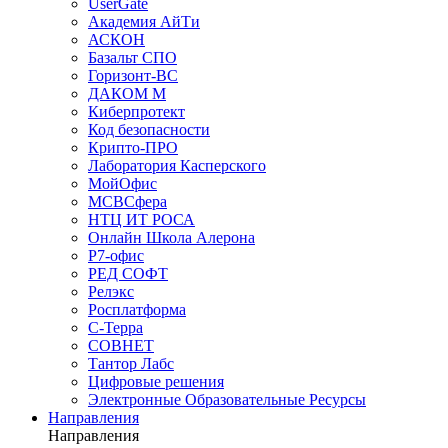
UserGate
Академия АйТи
АСКОН
Базальт СПО
Горизонт-ВС
ДАКОМ М
Киберпротект
Код безопасности
Крипто-ПРО
Лаборатория Касперского
МойОфис
МСВСфера
НТЦ ИТ РОСА
Онлайн Школа Алерона
Р7-офис
РЕД СОФТ
Релэкс
Росплатформа
С-Терра
СОВНЕТ
Тантор Лабс
Цифровые решения
Электронные Образовательные Ресурсы
Направления
Направления