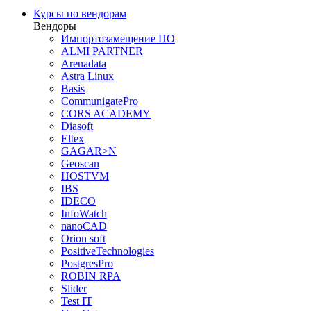
Курсы по вендорам
Вендоры
Импортозамещение ПО
ALMI PARTNER
Arenadata
Astra Linux
Basis
CommunigatePro
CORS ACADEMY
Diasoft
Eltex
GAGAR>N
Geoscan
HOSTVM
IBS
IDECO
InfoWatch
nanoCAD
Orion soft
PositiveTechnologies
PostgresPro
ROBIN RPA
Slider
Test IT