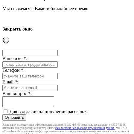
Мы свяжемся с Вами в ближайшее время.
Закрыть окно
Ваше имя
*
:
Телефон
*
:
Email
*
:
Ваш вопрос
*
:
Даю согласие на получение рассылок
Отправить
Настоящим в соответствии с Федеральным законом № 152-ФЗ «О персональных данных» от 27.07.2006,
отправляя данную форму, вы подтверждаете
свое согласие на обработку персональных данных
. Мы, ЗАО
«СофтЛайн Интернейшнл» и аффилированные к нему лица, гарантируем конфиденциальность получаемой