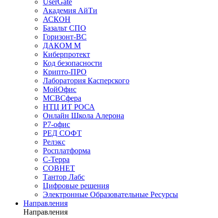
UserGate
Академия АйТи
АСКОН
Базальт СПО
Горизонт-ВС
ДАКОМ М
Киберпротект
Код безопасности
Крипто-ПРО
Лаборатория Касперского
МойОфис
МСВСфера
НТЦ ИТ РОСА
Онлайн Школа Алерона
Р7-офис
РЕД СОФТ
Релэкс
Росплатформа
С-Терра
СОВНЕТ
Тантор Лабс
Цифровые решения
Электронные Образовательные Ресурсы
Направления
Направления