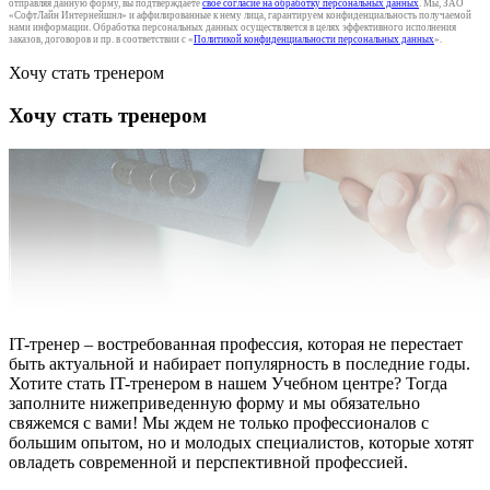
отправляя данную форму, вы подтверждаете
свое согласие на обработку персональных данных
. Мы, ЗАО
«СофтЛайн Интернейшнл» и аффилированные к нему лица, гарантируем конфиденциальность получаемой
нами информации. Обработка персональных данных осуществляется в целях эффективного исполнения
заказов, договоров и пр. в соответствии с «
Политикой конфиденциальности персональных данных
».
Хочу стать тренером
Хочу стать тренером
IT-тренер – востребованная профессия, которая не перестает
быть актуальной и набирает популярность в последние годы.
Хотите стать IT-тренером в нашем Учебном центре? Тогда
заполните нижеприведенную форму и мы обязательно
свяжемся с вами! Мы ждем не только профессионалов с
большим опытом, но и молодых специалистов, которые хотят
овладеть современной и перспективной профессией.