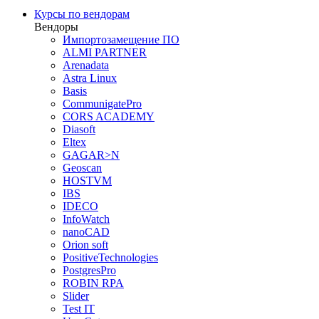
Курсы по вендорам
Вендоры
Импортозамещение ПО
ALMI PARTNER
Arenadata
Astra Linux
Basis
CommunigatePro
CORS ACADEMY
Diasoft
Eltex
GAGAR>N
Geoscan
HOSTVM
IBS
IDECO
InfoWatch
nanoCAD
Orion soft
PositiveTechnologies
PostgresPro
ROBIN RPA
Slider
Test IT